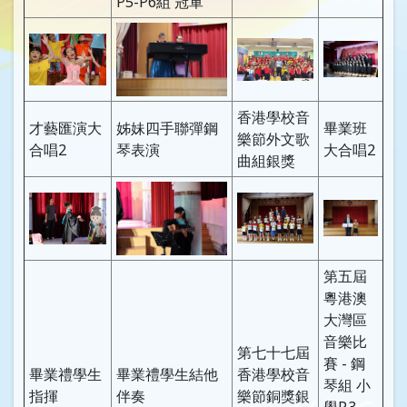
P5-P6組 冠軍
香港學校音
才藝匯演大
姊妹四手聯彈鋼
畢業班
樂節外文歌
合唱2
琴表演
大合唱2
曲組銀獎
第五屆
粵港澳
大灣區
音樂比
第七十七屆
賽 - 鋼
畢業禮學生
畢業禮學生結他
香港學校音
琴組 小
指揮
伴奏
樂節銅獎銀