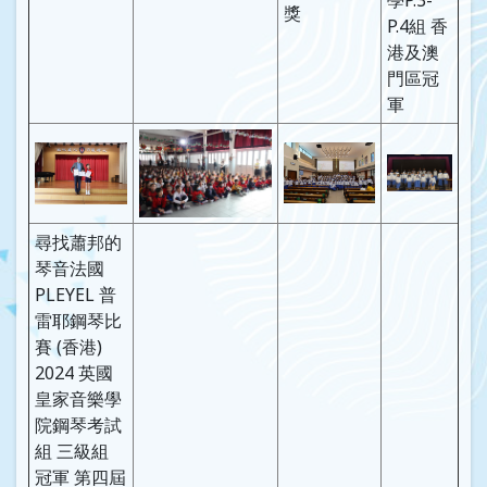
學P.3-
獎
P.4組 香
港及澳
門區冠
軍
尋找蕭邦的
琴音法國
PLEYEL 普
雷耶鋼琴比
賽 (香港)
2024 英國
皇家音樂學
院鋼琴考試
組 三級組
冠軍 第四屆