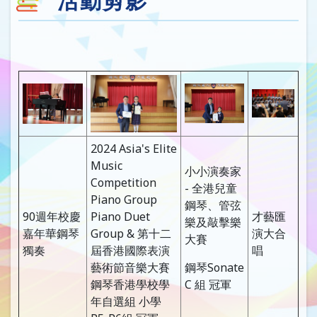
活動剪影
2024 Asia's Elite
Music
小小演奏家
Competition
- 全港兒童
Piano Group
鋼琴、管弦
90週年校慶
Piano Duet
才藝匯
樂及敲擊樂
嘉年華鋼琴
Group & 第十二
演大合
大賽
獨奏
屆香港國際表演
唱
藝術節音樂大賽
鋼琴Sonate
鋼琴香港學校學
C 組 冠軍
年自選組 小學