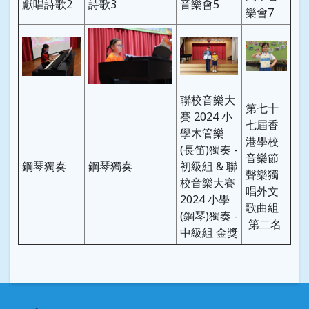
獻唱詩歌2
詩歌3
音樂會5
樂會7
聯校音樂大
第七十
賽 2024 小
七屆香
學木管樂
港學校
(長笛)獨奏 -
音樂節
鋼琴獨奏
鋼琴獨奏
初級組 & 聯
聲樂獨
校音樂大賽
唱外文
2024 小學
歌曲組
(鋼琴)獨奏 -
第二名
中級組 金獎