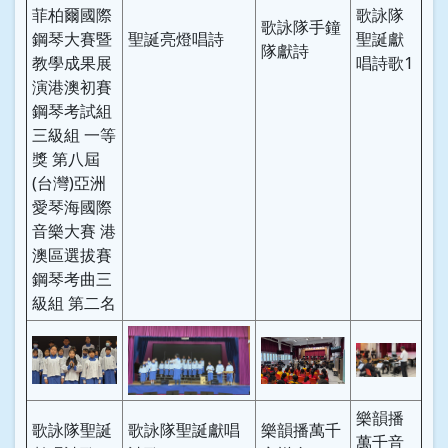
菲柏爾國際
歌詠隊
歌詠隊手鐘
鋼琴大賽暨
聖誕亮燈唱詩
聖誕獻
隊獻詩
教學成果展
唱詩歌1
演港澳初賽
鋼琴考試組
三級組 一等
獎 第八屆
(台灣)亞洲
愛琴海國際
音樂大賽 港
澳區選拔賽
鋼琴考曲三
級組 第二名
樂韻播
歌詠隊聖誕
歌詠隊聖誕獻唱
樂韻播萬千
萬千音