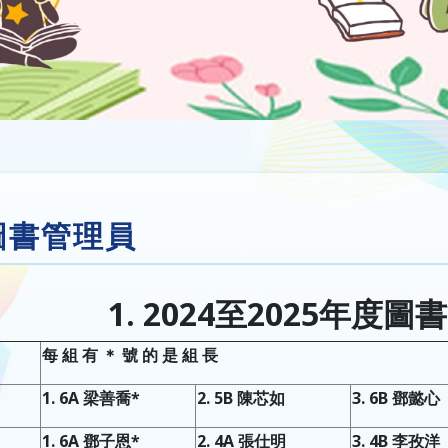
圖書管理員
1. 2024
至2025年度圖
每
組
有
＊
號
的
是
組
長
1. 6A 梁善喬*
2. 5B 陳芯如
3. 6B 鄧懿心
1. 6A 鄧子恩*
2. 4A 張仕明
3. 4B 李孜洋