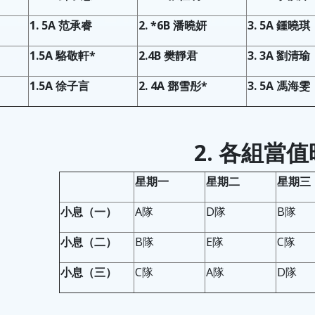
1. 5A 范承睿
2. *6B 潘曉妍
3. 5A 鍾曉琪
1.5A 駱敬軒*
2.4B 樊靜君
3. 3A 劉清瑜
1.5A 徐子言
2. 4A 鄧雪彤*
3. 5A 馮海雯
2. 各組當
星期一
星期二
星期三
小息
（一）
A隊
D隊
B隊
小息
（二）
B隊
E隊
C隊
小息
（三）
C隊
A隊
D隊