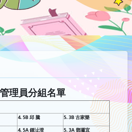
書管理員分組名單
4. 5B 邱 騰
5. 3B 古家樂
4. 5A 鍾沚澄
5. 3A 鄧灦宜