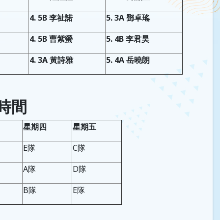
4. 5B 李祉諾
5. 3A 鄧卓瑤
4. 5B 曹紫螢
5. 4B 李君昊
4. 3A 黃詩雅
5. 4A 岳曉朗
值時間
星期四
星期五
E隊
C隊
A隊
D隊
B隊
E隊