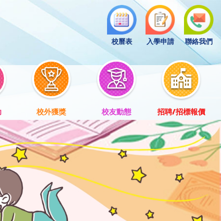
校曆表
入學申請
聯絡我們
助
校外獲獎
校友動態
招聘/招標報價