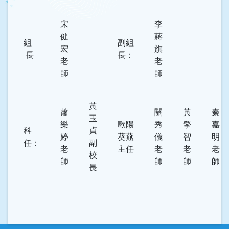
宋
李
健
蔣
組
副組
宏
旗
長
長：
老
老
師
師
黃
蕭
關
黃
秦
玉
樂
歐陽
秀
擎
嘉
科
貞
婷
葵燕
儀
智
明
任：
副
老
主任
老
老
老
校
師
師
師
師
長