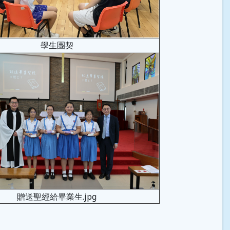
學生團契
贈送聖經給畢業生.jpg