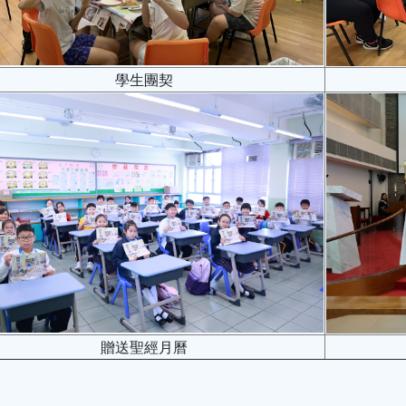
學生團契
贈送聖經月曆