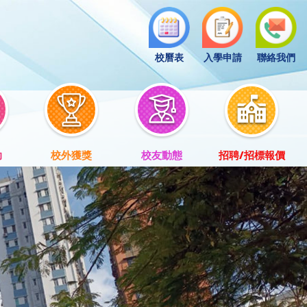
校曆表
入學申請
聯絡我們
助
校外獲獎
校友動態
招聘/招標報價