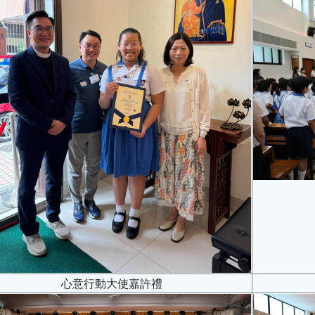
心意行動大使嘉許禮