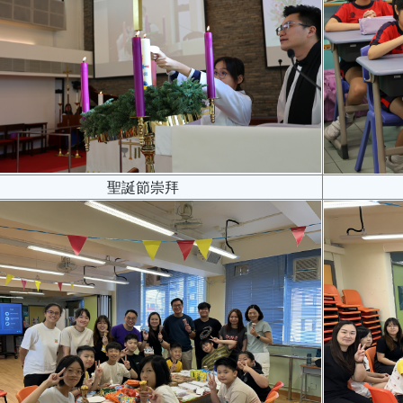
聖誕節崇拜