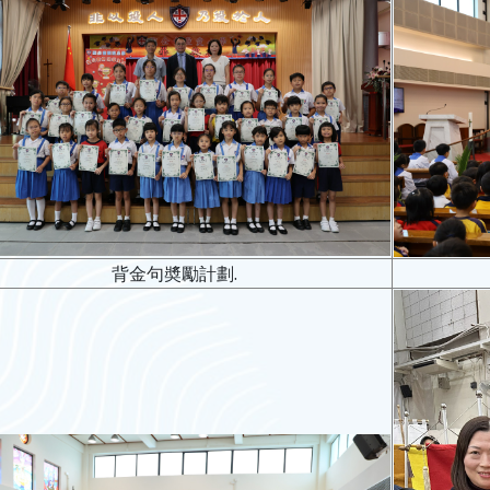
背金句奬勵計劃.