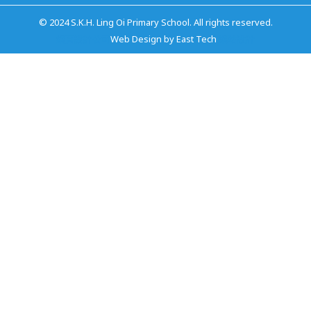
© 2024 S.K.H. Ling Oi Primary School. All rights reserved.
網頁設計公司
Web Design
by
East Tech
網站設計