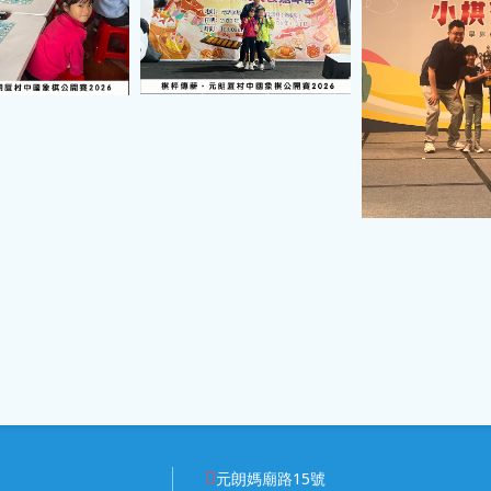
元朗媽廟路15號