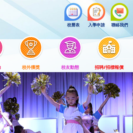
校曆表
入學申請
聯絡我們
助
校外獲獎
校友動態
招聘/招標報價